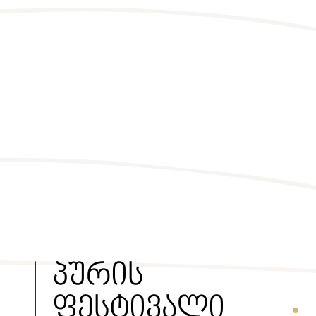
პურის
ფესტივალი
Secti