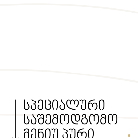
სპეციალური
საშემოდგომო
მენიუ პური
Secti